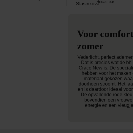
Redacteur
Voor comfort
zomer
Vederlicht, perfect ademe
Dat is precies wat de b
Grace New is. De speciali
hebben voor het maken 
materiaal gekozen waar
doorheen stroomt. Het la
en is daardoor ideaal voo
De opvallende rode kleur
bovendien een vrouwelij
energie en een vleugje