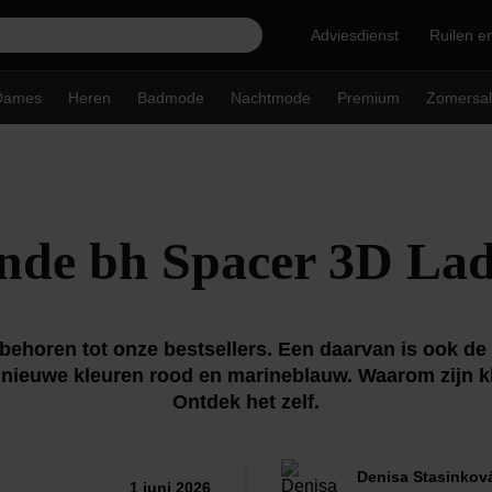
Adviesdienst
Ruilen e
Dames
Heren
Badmode
Nachtmode
Premium
Zomersal
nde bh Spacer 3D La
behoren tot onze bestsellers. Een daarvan is ook d
de nieuwe kleuren rood en marineblauw. Waarom zijn k
Ontdek het zelf.
Denisa Stasinkov
1 juni 2026