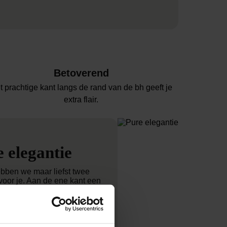
Betoverend
t prachtige kant langs de rand van de bh geeft je
extra flair.
 elegantie
bben we maar liefst twee
voor je. Aan de ene kant een
ekerd rood dat de aandacht
e geeft. Aan de andere kant
nt marineblauw. Ingetogen,
en tijdloos. Twee kleuren,
ee kanten van vrouwelijkheid,