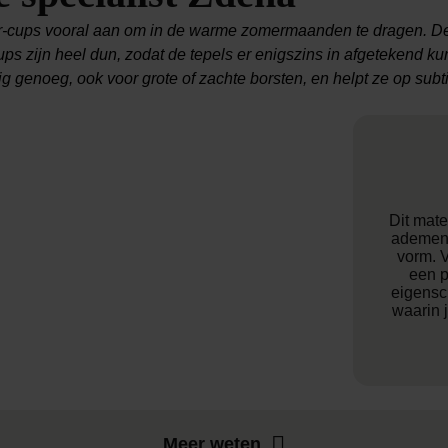
r-cups vooral aan om in de warme zomermaanden te dragen. De s
ups zijn heel dun, zodat de tepels er enigszins in afgetekend k
vig genoeg, ook voor grote of zachte borsten, en helpt ze op subt
Dit mater
ademend
vorm. 
een p
eigensc
waarin j
Meer weten