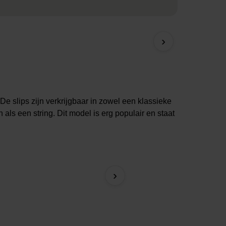
›
De slips zijn verkrijgbaar in zowel een klassieke
 als een string. Dit model is erg populair en staat
Brazilian slip Lady Grac
›
26,99 €