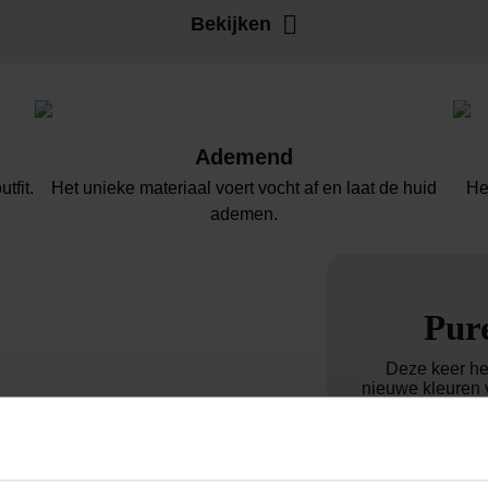
Bekijken
Ademend
tfit.
Het unieke materiaal voert vocht af en laat de huid
He
ademen.
Pure
Deze keer he
nieuwe kleuren 
wild, zelfverz
trekt en energi
rustig, elega
zelfverzekerd 
twee stijlen, tw