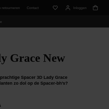
n retourneren
Contact
Inloggen
e
dy Grace New
e prachtige Spacer 3D Lady Grace
lanten zo dol op de Spacer-bh’s?
á