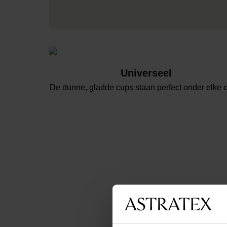
Universeel
De dunne, gladde cups staan perfect onder elke ou