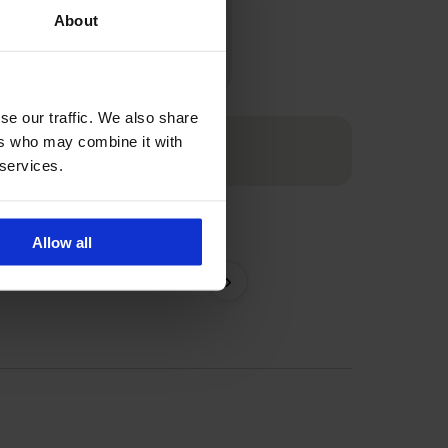
nt kiezen op grond van je
About
ng en het moment.
se our traffic. We also share
ers who may combine it with
 services.
Allow all
Bh Spacer 3D Lady Grac
›
62,99 €