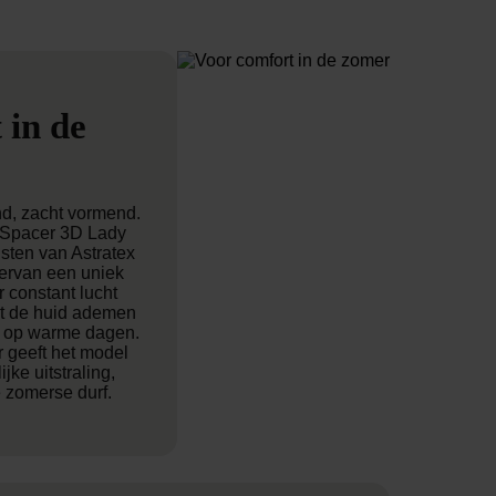
 in de
nd, zacht vormend.
h Spacer 3D Lady
sten van Astratex
ervan een uniek
 constant lucht
at de huid ademen
r op warme dagen.
 geeft het model
ke uitstraling,
 zomerse durf.