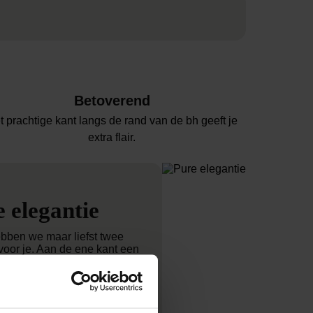
Betoverend
t prachtige kant langs de rand van de bh geeft je
extra flair.
 elegantie
bben we maar liefst twee
voor je. Aan de ene kant een
ekerd rood dat de aandacht
e geeft. Aan de andere kant
nt marineblauw. Ingetogen,
en tijdloos. Twee kleuren,
ee kanten van vrouwelijkheid,