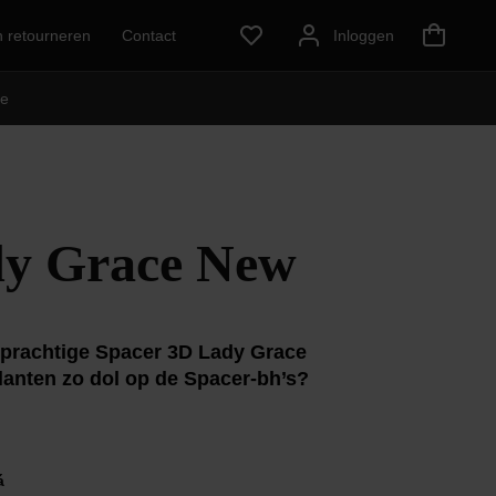
n retourneren
Contact
Inloggen
e
dy Grace New
e prachtige Spacer 3D Lady Grace
lanten zo dol op de Spacer-bh’s?
á