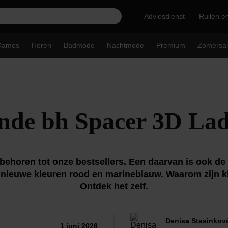
Adviesdienst
Ruilen e
Dames
Heren
Badmode
Nachtmode
Premium
Zomersal
nde bh Spacer 3D La
behoren tot onze bestsellers. Een daarvan is ook d
de nieuwe kleuren rood en marineblauw. Waarom zijn k
Ontdek het zelf.
Denisa Stasinkov
1 juni 2026