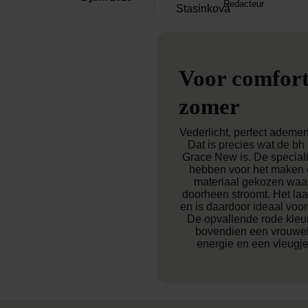
Redacteur
Voor comfort
zomer
Vederlicht, perfect ademe
Dat is precies wat de b
Grace New is. De speciali
hebben voor het maken 
materiaal gekozen waar
doorheen stroomt. Het la
en is daardoor ideaal voo
De opvallende rode kleur
bovendien een vrouwelij
energie en een vleugje