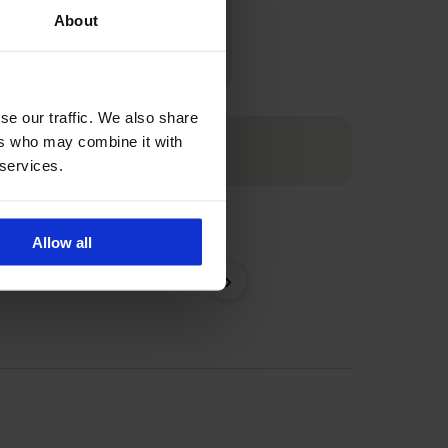
nt kiezen op grond van je
About
ng en het moment.
se our traffic. We also share
ers who may combine it with
 services.
Allow all
Bh Spacer 3D Lady Grac
›
62,99 €