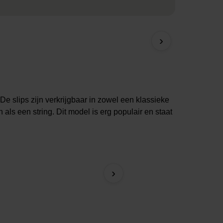
›
De slips zijn verkrijgbaar in zowel een klassieke
 als een string. Dit model is erg populair en staat
Brazilian slip Lady Grac
›
26,99 €