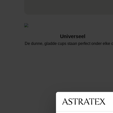
Universeel
De dunne, gladde cups staan perfect onder elke ou