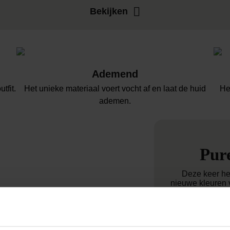
Bekijken
Ademend
tfit.
Het unieke materiaal voert vocht af en laat de huid
He
ademen.
Pure
Deze keer he
nieuwe kleuren 
wild, zelfverz
trekt en energi
rustig, elega
zelfverzekerd 
twee stijlen, tw