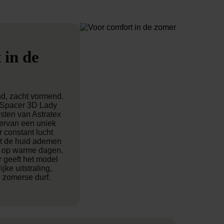
 in de
nd, zacht vormend.
h Spacer 3D Lady
sten van Astratex
ervan een uniek
 constant lucht
at de huid ademen
r op warme dagen.
 geeft het model
ke uitstraling,
 zomerse durf.