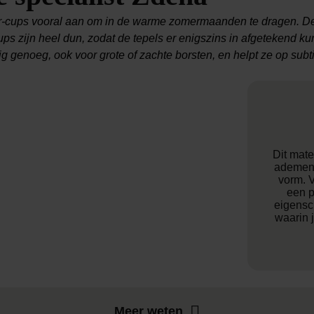
r-cups vooral aan om in de warme zomermaanden te dragen. De s
ups zijn heel dun, zodat de tepels er enigszins in afgetekend k
vig genoeg, ook voor grote of zachte borsten, en helpt ze op subt
Dit mater
ademend
vorm. 
een p
eigensc
waarin j
Meer weten